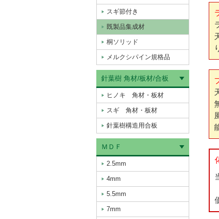
スギ節付き
既製品集成材
桐ソリッド
メルクシパイン規格品
針葉樹 角材/板材/合板
ヒノキ 角材・板材
スギ 角材・板材
針葉樹構造用合板
ＭＤＦ
2.5mm
4mm
5.5mm
7mm