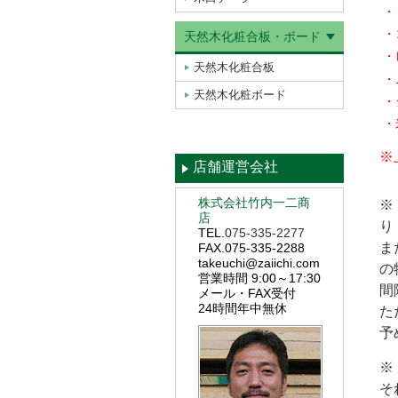
・
・
天然木化粧合板・ボード
・
天然木化粧合板
・
天然木化粧ボード
・
・
※
店舗運営会社
株式会社竹内一二商
※
店
り
TEL.
075-335-2277
ま
FAX.075-335-2288
takeuchi@zaiichi.com
の
営業時間 9:00～17:30
間
メール・FAX受付
24時間年中無休
た
予
※
そ