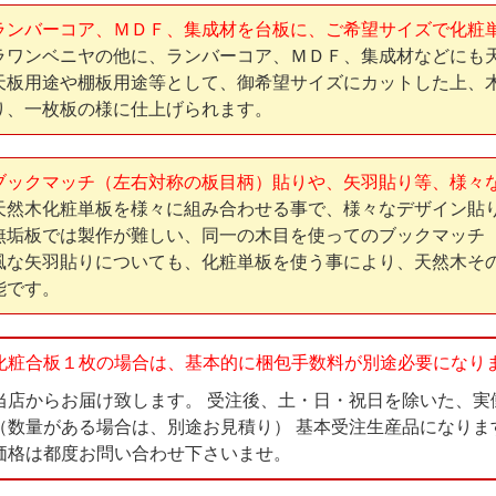
ランバーコア、ＭＤＦ、集成材を台板に、ご希望サイズで化粧
ラワンベニヤの他に、ランバーコア、ＭＤＦ、集成材などにも
天板用途や棚板用途等として、御希望サイズにカットした上、
り、一枚板の様に仕上げられます。
ブックマッチ（左右対称の板目柄）貼りや、矢羽貼り等、様々
天然木化粧単板を様々に組み合わせる事で、様々なデザイン貼
無垢板では製作が難しい、同一の木目を使ってのブックマッチ
風な矢羽貼りについても、化粧単板を使う事により、天然木そ
能です。
化粧合板１枚の場合は、基本的に梱包手数料が別途必要になり
当店からお届け致します。 受注後、土・日・祝日を除いた、実
（数量がある場合は、別途お見積り） 基本受注生産品になりま
価格は都度お問い合わせ下さいませ。