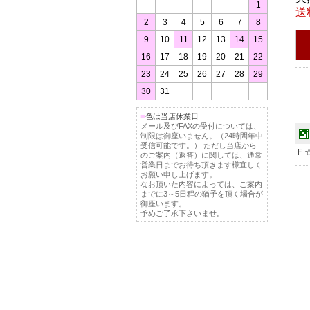
1
送
2
3
4
5
6
7
8
9
10
11
12
13
14
15
16
17
18
19
20
21
22
23
24
25
26
27
28
29
30
31
■
色は当店休業日
メール及びFAXの受付については、
制限は御座いません。（24時間年中
受信可能です。） ただし当店から
Ｆ
のご案内（返答）に関しては、通常
営業日までお待ち頂きます様宜しく
お願い申し上げます。
なお頂いた内容によっては、ご案内
までに3～5日程の猶予を頂く場合が
御座います。
予めご了承下さいませ。