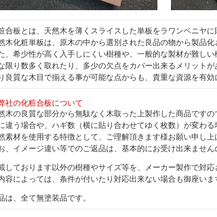
粧合板とは、天然木を薄くスライスした単板をラワンベニヤに
然木化粧単板は、原木の中から選別された良品の物から製品化
た、希少性が高く入手しにくい樹種や、一般的な製材が難しい
な限り数多く取れたり、多少の欠点をカバー出来るメリットが
り良質な木目で揃える事が可能な点からも、貴重な資源を有効
弊社の化粧合板について
然木の良質な部分から無駄なく木取った上製作した商品ですの
に違う場合や、ハギ数（横に貼り合わせてゆく枚数）が変わる
然素材を使用する特徴として、ご理解頂きます様お願い申し上
お、イメージ違い等でのご返品は、基本的にお受け出来ません
載しております以外の樹種やサイズ等を、メーカー製作で対応
内容によっては、条件が付いたり対応出来ない場合も御座いま
品は、全て無塗装品です。