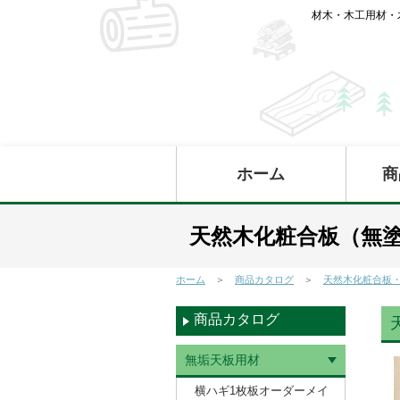
材木・木工用材・
ホーム
商
天然木化粧合板（無
ホーム
＞
商品カタログ
＞
天然木化粧合板
商品カタログ
無垢天板用材
横ハギ1枚板オーダーメイ