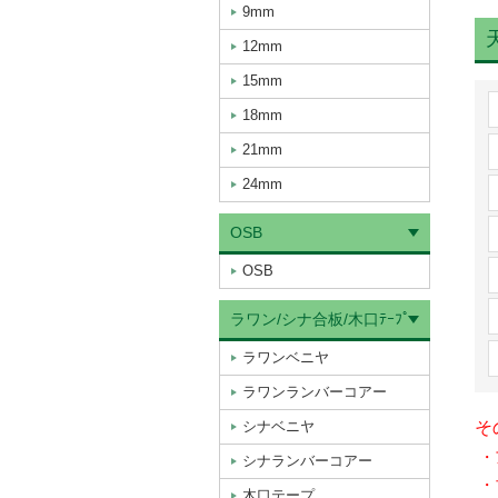
9mm
12mm
15mm
18mm
21mm
24mm
OSB
OSB
ラワン/シナ合板/木口ﾃｰﾌﾟ
ラワンベニヤ
ラワンランバーコアー
そ
シナベニヤ
・
シナランバーコアー
・
木口テープ