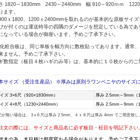
さ 1820～1830mm 2430～2440mm 幅 910～920ｍｍ 
ります。
900ｘ1800、1200ｘ2400mmを取れるのが基本的な原板サイ
びが付くのは運送時等の四隅のダメージを想定している為であ
になっている場合が御座います。予めご了承下さい。
 化粧合板は、同じ単板を幅方向に数枚貼ってあります。通常
来ません。予めご了承下さい。
ギ数指定（板目４枚ハギのみ等）は、基本的に１０枚からのご
本サイズ （受注生産品） ※厚みは原則ラワンベニヤのサイズ
イズ 3×6尺（920×1830mm）
厚み 2.5mm～9mm
イズ 4×8尺（1230×2440mm）
厚み 2.5mm～9mm
記が無い場合は、３x６尺は厚み 2.5mm、４ｘ８尺は厚み 4mm でご用意致
注文の際には、サイズと商品名に必ず板目・柾目を明記下さい
然木の為、木目柄は都度変わる場合があります。予めご了承下