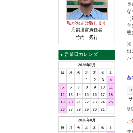
長
な
（
私がお届け致します
伸
店舗運営責任者
態
竹内 秀行
※
出
営業日カレンダー
ハ
2026年7月
日
月
火
水
木
金
土
基
1
2
3
4
5
6
7
8
9
10
11
サ
12
13
14
15
16
17
18
サ
19
20
21
22
23
24
25
明
26
27
28
29
30
31
2026年8月
ご
日
月
火
水
木
金
土
天