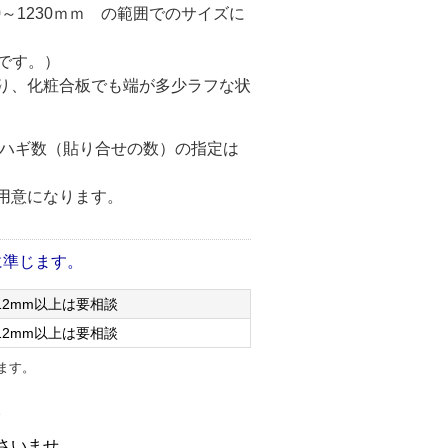
1220～1230ｍｍ の範囲でのサイズに
ズです。）
り、化粧合板でも端が多少ラフな状
、ハギ数（貼り合せの数）の指定は
用意になります。
に準じます。
（12mm以上は要相談
（12mm以上は要相談
します。
。
さいませ。