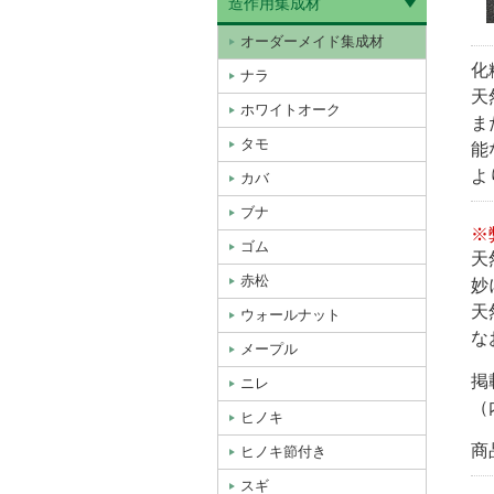
造作用集成材
オーダーメイド集成材
化
ナラ
天
ホワイトオーク
ま
タモ
能
よ
カバ
ブナ
※
ゴム
天
赤松
妙
天
ウォールナット
な
メープル
掲
ニレ
（
ヒノキ
商
ヒノキ節付き
スギ