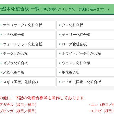
天然木化粧合板 一覧
（商品欄をクリックで、詳細に進みます。）
ナラ（オーク）化粧合板
タモ化粧合板
ブナ化粧合板
チェリー化粧合板
ウォールナット化粧合板
ローズ化粧合板
チーク化粧合板
ホワイトバーチ化粧合板
ゼブラ化粧合板
ウェンジ化粧合板
米松化粧合板
桐化粧合板
スギ（国産）化粧合板
ヒノキ（国産）化粧合板
の他に、下記の化粧合板等も製作しております。
アガチス（板目／柾目）
・ニレ（板目／
ブビンガ（板目／柾目）
・モアビ（柾目