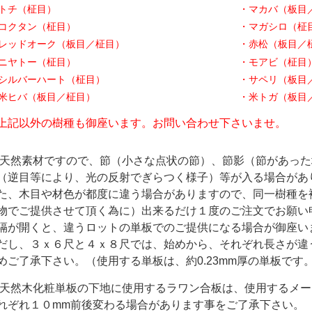
トチ（柾目）
・マカバ（板目
コクタン（柾目）
・マガシロ（柾
レッドオーク（板目／柾目）
・赤松（板目／
ニヤトー（柾目）
・モアビ（柾目
シルバーハート（柾目）
・サペリ（板目
米ヒバ（板目／柾目）
・米トガ（板目
上記以外の樹種も御座います。お問い合わせ下さいませ。
 天然素材ですので、節（小さな点状の節）、節影（節があっ
（逆目等により、光の反射でぎらつく様子）等が入る場合があ
た、木目や材色が都度に違う場合がありますので、同一樹種を
物でご提供させて頂く為に）出来るだけ１度のご注文でお願い
隔が開くと、違うロットの単板でのご提供になる場合が御座い
だし、３ｘ６尺と４ｘ８尺では、始めから、それぞれ長さが違
めご了承下さい。（使用する単板は、約0.23mm厚の単板です
 天然木化粧単板の下地に使用するラワン合板は、使用するメ
れぞれ１０mm前後変わる場合があります事をご了承下さい。