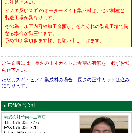
ご注意下さい。
ヒノキ及びスギ のオーダーメイド集成材は、他の樹種と
製造工場
が異なります。
その為、加工内容や加工金額が、それぞれの
製造工場
で異
なる場合が御座います。
予め御了承頂きます様、お願い申し上げます。
ご注文時には、長さの正寸カットご希望の有無を、必ずお知
らせ下さい。
ただしスギ・ヒノキ集成材の場合、長さの正寸カットは込み
になります。
店舗運営会社
株式会社竹内一二商店
TEL.
075-335-2277
FAX.075-335-2288
takeuchi@zaiichi.com