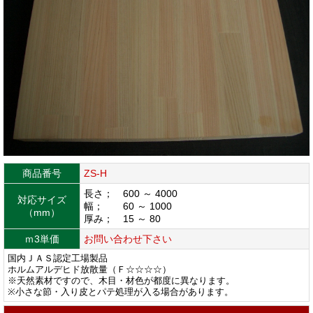
商品番号
ZS-H
長さ； 600 ～ 4000
対応サイズ
幅； 60 ～ 1000
（mm）
厚み； 15 ～ 80
ｍ3単価
お問い合わせ下さい
国内ＪＡＳ認定工場製品
ホルムアルデヒド放散量（Ｆ☆☆☆☆）
※天然素材ですので、木目・材色が都度に異なります。
※小さな節・入り皮とパテ処理が入る場合があります。