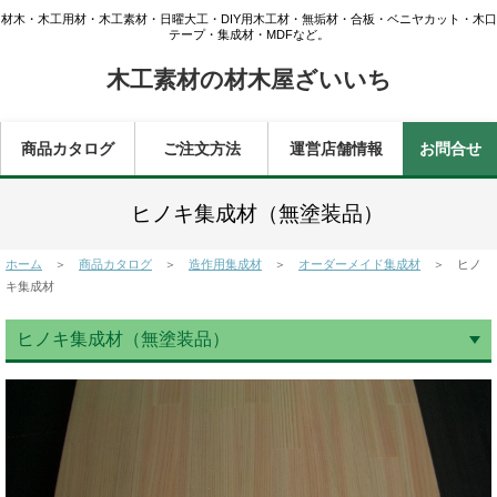
材木・木工用材・木工素材・日曜大工・DIY用木工材・無垢材・合板・ベニヤカット・木口
テープ・集成材・MDFなど。
木工素材の材木屋ざいいち
商品カタログ
ご注文方法
運営店舗情報
お問合せ
ヒノキ集成材（無塗装品）
ホーム
＞
商品カタログ
＞
造作用集成材
＞
オーダーメイド集成材
＞ ヒノ
キ集成材
ヒノキ集成材（無塗装品）