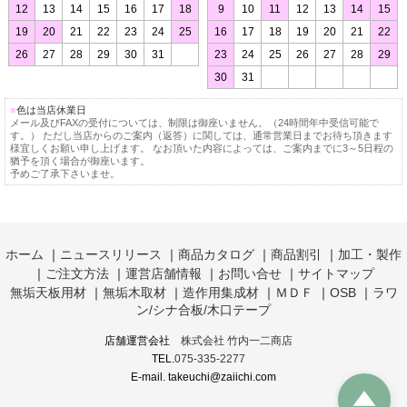
12
13
14
15
16
17
18
9
10
11
12
13
14
15
19
20
21
22
23
24
25
16
17
18
19
20
21
22
26
27
28
29
30
31
23
24
25
26
27
28
29
30
31
■
色は当店休業日
メール及びFAXの受付については、制限は御座いません。（24時間年中受信可能で
す。） ただし当店からのご案内（返答）に関しては、通常営業日までお待ち頂きます
様宜しくお願い申し上げます。
なお頂いた内容によっては、ご案内までに3～5日程の
猶予を頂く場合が御座います。
予めご了承下さいませ。
ホーム
｜
ニュースリリース
｜
商品カタログ
｜
商品割引
｜
加工・製作
｜
ご注文方法
｜
運営店舗情報
｜
お問い合せ
｜
サイトマップ
無垢天板用材
｜
無垢木取材
｜
造作用集成材
｜
ＭＤＦ
｜
OSB
｜
ラワ
ン/シナ合板/木口テープ
店舗運営会社
株式会社 竹内一二商店
TEL.
075-335-2277
E-mail. takeuchi@zaiichi.com